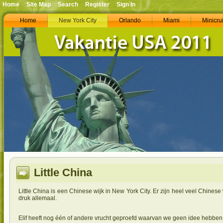
Home
Site Map
Search
Register
Sign In
Home
New York City
Orlando
Miami
Minicru
Little China
Little China is een Chinese wijk in New York City. Er zijn heel veel Chine
druk allemaal.
Elif heeft nog één of andere vrucht geproefd waarvan we geen idee hebben