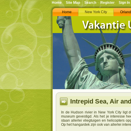
Home
Site Map
Search
Register
Sign In
Home
New York City
Orlan
Intrepid Sea, Air 
In de Hudson rivier in New York City ligt 
museum gevestigd. Als het je interesse h
staan allerlei vliegtuigen en helicopters 
Op het hangardek zijn ook van allerlei int