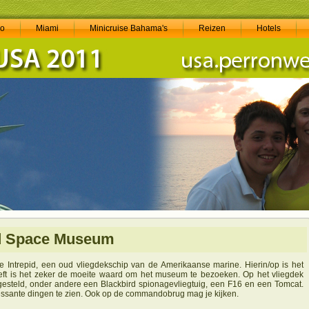
do
Miami
Minicruise Bahama's
Reizen
Hotels
and Space Museum
de Intrepid, een oud vliegdekschip van de Amerikaanse marine. Hierin/op is het
eeft is het zeker de moeite waard om het museum te bezoeken. Op het vliegdek
opgesteld, onder andere een Blackbird spionagevliegtuig, een F16 en een Tomcat.
eressante dingen te zien. Ook op de commandobrug mag je kijken.