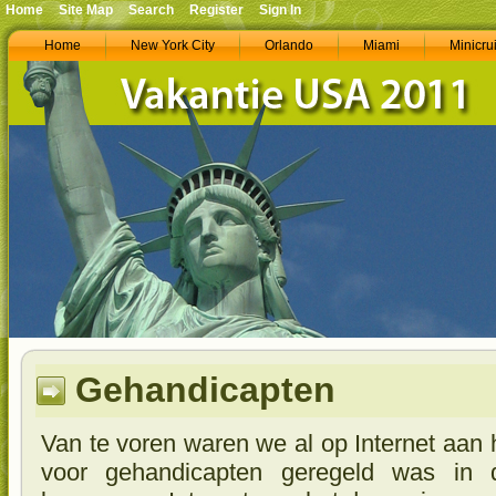
Home
Site Map
Search
Register
Sign In
Home
New York City
Orlando
Miami
Minicru
Gehandicapten
Van te voren waren we al op Internet aan
voor gehandicapten geregeld was in 